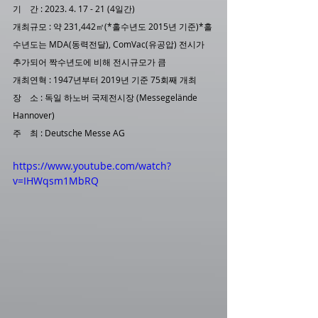
기    간 : 2023. 4. 17 - 21 (4일간)
개최규모 : 약 231,442㎡(*홀수년도 2015년 기준)*홀
수년도는 MDA(동력전달), ComVac(유공압) 전시가 
추가되어 짝수년도에 비해 전시규모가 큼
개최연혁 : 1947년부터 2019년 기준 75회째 개최
장    소 : 독일 하노버 국제전시장 (Messegelände 
Hannover)
주    최 : Deutsche Messe AG
https://www.youtube.com/watch?
v=IHWqsm1MbRQ