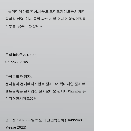
+ 뉴미디어아트.영상.사운드.오디오가이드등의 제작 
장비및 인력  현지 독일 파트너 및 오디오 영상편집장
비등을  갖추고 있습니다. 
문의 info@volute.eu
02-6677-7785
한국독일 담당자.
전시설계.전시매니지먼트.전시그래픽디자인.전시브
랜드판촉물.전시영상.전시오디오.전시터치스크린.뉴
미디어전시아트응용
명    칭 : 2023 독일 하노버 산업박람회 (Hannover 
Messe 2023)